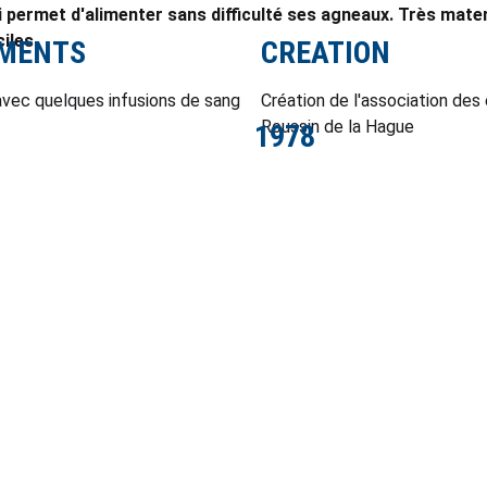
i permet d'alimenter sans difficulté ses agneaux. Très matern
iles.
EMENTS
CREATION
vec quelques infusions de sang
Création de l'association des
Roussin de la Hague
1978