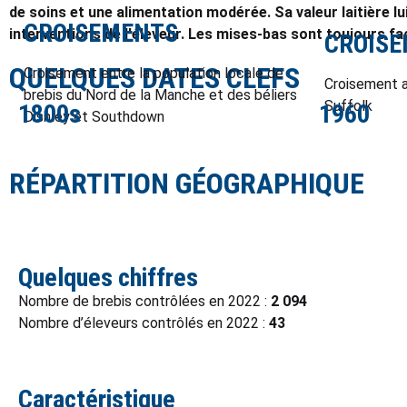
de soins et une alimentation modérée. Sa valeur laitière lu
CROISEMENTS
interventions de l'éleveur. Les mises-bas sont toujours fac
CROIS
QUELQUES DATES CLEFS
Croisement entre la population locale de
Croisement a
brebis du Nord de la Manche et des béliers
Suffolk
1800s
1960
Dishley et Southdown
RÉPARTITION GÉOGRAPHIQUE
Quelques chiffres
Nombre de brebis contrôlées en 2022 :
2 094
Nombre d’éleveurs contrôlés en 2022 :
43
Caractéristique